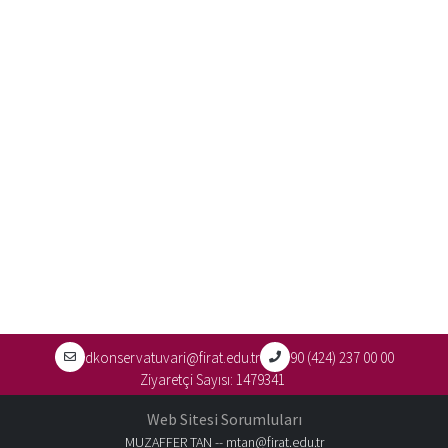
dkonservatuvari@firat.edu.tr
90 (424) 237 00 00
Ziyaretçi Sayısı:
1479341
Web Sitesi Sorumluları
MUZAFFER TAN --
mtan@firat.edu.tr