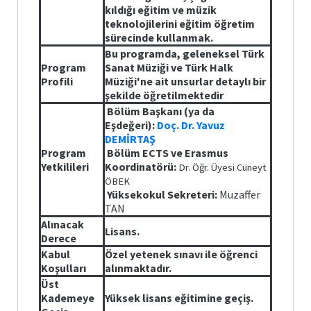
kıldığı eğitim ve müzik
Kanunların
Güncel
teknolojilerini eğitim öğretim
Durumları
sürecinde kullanmak.
Bu programda, geleneksel Türk
Öğrencilerin
Program
Sanat Müziği ve Türk Halk
disiplin
Profili
Müziği'ne ait unsurlar detaylı bir
işlemleri
şekilde öğretilmektedir
Bölüm Başkanı (ya da
Eşdeğeri):
Doç. Dr. Yavuz
DEMİRTAŞ
Program
Bölüm ECTS ve Erasmus
Yetkilileri
Koordinatörü:
Dr. Öğr. Üyesi Cüneyt
ÖBEK
Yüksekokul Sekreteri:
Muzaffer
TAN
Alınacak
Lisans.
Derece
Kabul
Özel yetenek sınavı ile öğrenci
Koşulları
alınmaktadır.
Üst
Kademeye
Yüksek lisans eğitimine geçiş.