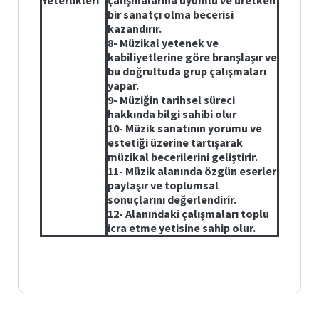
Yeterlikleri
çalışmalarına uyumlu ve üretken
bir sanatçı olma becerisi
kazandırır.
8- Müzikal yetenek ve
kabiliyetlerine göre branşlaşır ve
bu doğrultuda grup çalışmaları
yapar.
9- Müziğin tarihsel süreci
hakkında bilgi sahibi olur
10- Müzik sanatının yorumu ve
estetiği üzerine tartışarak
müzikal becerilerini geliştirir.
11- Müzik alanında özgün eserler
paylaşır ve toplumsal
sonuçlarını değerlendirir.
12- Alanındaki çalışmaları toplu
icra etme yetisine sahip olur.