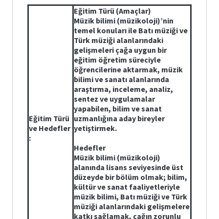
Nota
Eğitim Türü (Amaçlar)
Arşiv
Linkleri
Müzik bilimi (müzikoloji)’nin
temel konuları ile Batı müziği ve
Türk müziği alanlarındaki
Bilgi
Paketi
gelişmeleri çağa uygun bir
eğitim öğretim süreciyle
öğrencilerine aktarmak, müzik
F.Ü.
bilimi ve sanatı alanlarında
Etkinlikler
araştırma, inceleme, analiz,
sentez ve uygulamalar
Üniversite
yapabilen, bilim ve sanat
Evi
Eğitim Türü
uzmanlığına aday bireyler
ve Hedefler
yetiştirmek.
Akademik-
:
İdari
Hedefler
Disiplin
Müzik bilimi (müzikoloji)
Soruşturma
Rehberi
alanında lisans seviyesinde üst
düzeyde bir bölüm olmak; bilim,
kültür ve sanat faaliyetleriyle
RESMİ
YAZIŞMA
müzik bilimi, Batı müziği ve Türk
KILAVUZU
müziği alanlarındaki gelişmelere
katkı sağlamak, çağın zorunlu