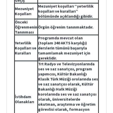
Geçiş
Mezuniyet koşulları “yeterlilik
Mezuniyet
koşulları ve kuralları”
Koşulları
bölümünde açıklandığı gibidir.
Önceki
Öğrenmenin
Örgün öğrenim tanınmaktadır.
Tanınması
Programda mevcut olan
Yeterlilik
(toplam 240 AKTS karşılığı)
Koşulları ve
derslerin tümünü başarıyla
Kuralları
tamamlamak mezuniyet için
gereklidir.
Trt Radyo ve Televizyonlarında
ses ve saz sanatçısı, program
yapımcısı, Kültür Bakanlığı
Klasik Türk Müziği orolarında ses
ve saz sanatçısı olarak, Kültür
Bakanlığı Halk Müziği
korolarında ses ve saz sanatçısı
İstihdam
olarak, üniversitelerde
Olanakları
okutman, araştırma ve öğretim
görevlisi olarak, formasyon