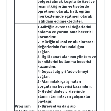
belgesi almak koşulu ile özel ve
resmi ilköğretim ve liselerde
öğretmen olarak, halk eğitim
merkezlerinde eğitmen olarak
istihdam edilmektedirler.
1-
Müziğin evrensel değerlerini
anlama ve yorumlama becerisi
kazandırır.
2- Müziğin ulusal ve uluslararası
değerlerinin farkındalığını
sağlar.
3- İlgili sanat alanının yöntem ve
tekniklerini kullanma becerisi
kazandırır.
4- Duysal algıyı ifade etmeyi
sağlar.
5- Alanındaki çalışmaları
sorgulama becerisi kazandırır.
6- Hedef dinleyici üzerinde
alanını tanımlayan çalışmalar
paylaşır.
Program
7- Bireysel ya da grup