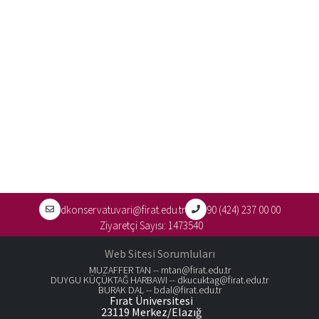
Kanunların
Güncel
Durumları
Öğrencilerin
disiplin
işlemleri
dkonservatuvari@firat.edu.tr
90 (424) 237 00 00
Ziyaretçi Sayısı:
1473540
Web Sitesi Sorumluları
MUZAFFER TAN --
mtan@firat.edu.tr
DUYGU KÜÇÜKTAĞ HARBAWI --
dkucuktag@firat.edu.tr
BURAK DAL --
bdal@firat.edu.tr
Fırat Üniversitesi
23119 Merkez/Elazığ