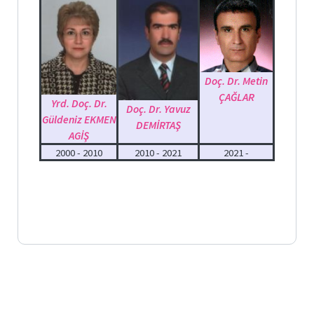
Nota
Arşiv
Linkleri
Bilgi
Paketi
Doç. Dr. Metin
ÇAĞLAR
Yrd. Doç. Dr.
F.Ü.
Doç. Dr. Yavuz
Etkinlikler
Güldeniz EKMEN
DEMİRTAŞ
AGİŞ
Üniversite
2000 - 2010
2010 - 2021
2021 -
Evi
Akademik-
İdari
Disiplin
Soruşturma
Rehberi
RESMİ
YAZIŞMA
KILAVUZU