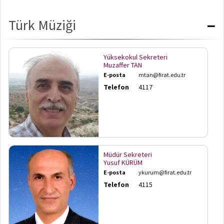
Nota
Arşiv
Linkleri
Türk Müziği
−
Bilgi
Paketi
Yüksekokul Sekreteri
Muzaffer TAN
F.Ü.
E-posta
mtan@firat.edu.tr
Etkinlikler
Telefon
4117
Üniversite
Evi
Akademik-
İdari
Disiplin
Müdür Sekreteri
Soruşturma
Yusuf KÜRÜM
Rehberi
E-posta
ykurum@firat.edu.tr
Telefon
4115
RESMİ
YAZIŞMA
KILAVUZU