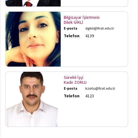
Kanunların
Güncel
Durumları
Bilgisayar İşletmeni
Dilek GİKLİ
E-posta
dgikli@firat.edu.tr
Öğrencilerin
disiplin
Telefon
4139
işlemleri
Sürekli İşçi
Kadir ZORLU
E-posta
kzorlu@firat.edu.tr
Telefon
4123