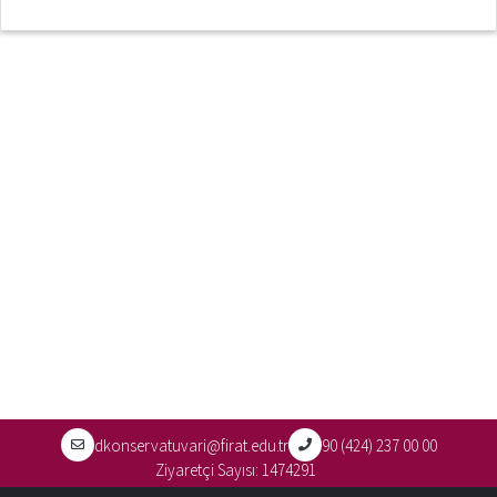
dkonservatuvari@firat.edu.tr
90 (424) 237 00 00
Ziyaretçi Sayısı:
1474291