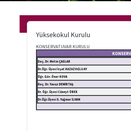
ÜNİVERSİTE
İçerikleri
EVİ
(Bologna
GÜNÜN
Süreci)
YEMEĞİ
Nota
Yüksekokul Kurulu
Arşiv
Linkleri
KONSERVATUVAR KURULU
KONSERV
Bilgi
Doç. Dr. Metin ÇAĞLAR
Paketi
Dr.Öğr. Üyesi İrşat KAZAZOĞLU AY
Öğr. Gör. Öner KOVA
F.Ü.
Doç. Dr. Yavuz DEMİRTAŞ
Etkinlikler
Dr. Öğr. Üyesi Cüneyt ÖBEK
Dr.Öğr.Üyesi S. Yağmur İLHAN
Üniversite
Evi
Akademik-