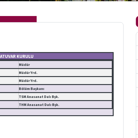
ATUVAR KURULU
Müdür
Müdür Yrd.
Müdür Yrd.
Bölüm Başkanı
TSM Anasanat Dalı Bşk.
THM Anasanat Dalı Bşk.