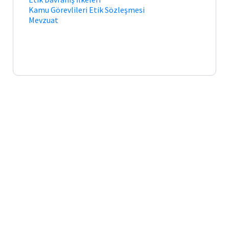
Nota
Kamu Görevlileri Etik Sözleşmesi
Arşiv
Linkleri
Mevzuat
Bilgi
Paketi
F.Ü.
Etkinlikler
Üniversite
Evi
Akademik-
İdari
Disiplin
Soruşturma
Rehberi
RESMİ
YAZIŞMA
KILAVUZU