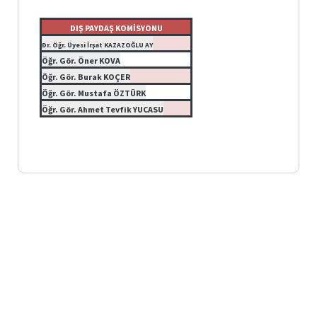
Nota
Arşiv
Linkleri
DIŞ PAYDAŞ KOMİSYONU
Dr. Öğr. Üyesi İrşat KAZAZOĞLU AY
Bilgi
Öğr. Gör. Öner KOVA
Paketi
Öğr. Gör. Burak KOÇER
Öğr. Gör. Mustafa ÖZTÜRK
F.Ü.
Öğr. Gör. Ahmet Tevfik YUCASU
Etkinlikler
Üniversite
Evi
Akademik-
İdari
Disiplin
Soruşturma
Rehberi
RESMİ
YAZIŞMA
KILAVUZU